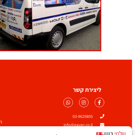
ליצירת קשר
03-9629805
ח
info@gavan.co.il
ה
רח' אברהם שביט 1,א.ת מעויין שורק , ראשון לציון יח'