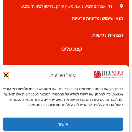
רח' אברהם שביט 1,א.ת מעויין שורק , ראשון לציון יח' D205
תנאי שימוש ומדיניות פרטיות
הצהרת נגישות
קצת עלינו
חברת שלטי גוון בע"מ הינה אחת מחברות השילוט
הוותיקות בישראל החלה את דרכה בשנות השבעים .
ניהול העדפות
אצלנו נסיון ואיכות ללא פשרות הם עמוד התווך המאפשר
לשרת לקוחות נאמנים לאורך שנים.
כדי לספק את חוויות המשתמש הטובות ביותר, אנו משתמשים בטכנולוגיות כמו קובצי
Cookie כדי לאחסן ו/או לגשת למידע על המכשיר. הסכמה לטכנולוגיות אלו תאפשר
לנו לעבד נתונים כגון התנהגות גלישה או מזהים ייחודיים באתר זה. אי הסכמה או
ביטול הסכמה עלולים להשפיע לרעה על תכונות ופונקציות מסוימות.
עקבו אחרינו בפייסבוק
אישור