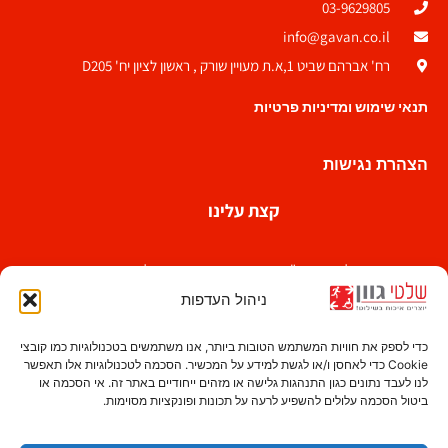
03-9629805
info@gavan.co.il
רח' אברהם שביט 1,א.ת מעויין שורק , ראשון לציון יח' D205
תנאי שימוש ומדיניות פרטיות
הצהרת נגישות
קצת עלינו
חברת שלטי גוון בע"מ הינה אחת מחברות השילוט הוותיקות
בישראל החלה את דרכה בשנות השבעים . אצלנו נסיון
ניהול העדפות
ואיכות ללא פשרות הם עמוד התווך המאפשר לשרת לקוחות
נאמנים לאורך שנים.
כדי לספק את חוויות המשתמש הטובות ביותר, אנו משתמשים בטכנולוגיות כמו קובצי
Cookie כדי לאחסן ו/או לגשת למידע על המכשיר. הסכמה לטכנולוגיות אלו תאפשר
לנו לעבד נתונים כגון התנהגות גלישה או מזהים ייחודיים באתר זה. אי הסכמה או
ביטול הסכמה עלולים להשפיע לרעה על תכונות ופונקציות מסוימות.
עקבו אחרינו בפייסבוק