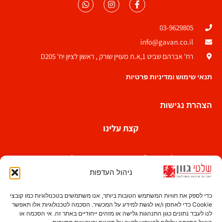
03-9629805
info@gavan.co.il
רח' אברהם שביט 1,א.ת מעויין שורק , ראשון לציון יח' D205
תנאי שימוש ומדיניות פרטיות
הצהרת נגישות
קצת עלינו
חברת שלטי גוון בע"מ הינה אחת מחברות השילוט הוותיקות
בישראל החלה את דרכה בשנות השבעים . אצלנו נסיון
ניהול העדפות
ואיכות ללא פשרות הם עמוד התווך המאפשר לשרת לקוחות
נאמנים לאורך שנים.
כדי לספק את חוויות המשתמש הטובות ביותר, אנו משתמשים בטכנולוגיות כמו קובצי
Cookie כדי לאחסן ו/או לגשת למידע על המכשיר. הסכמה לטכנולוגיות אלו תאפשר
לנו לעבד נתונים כגון התנהגות גלישה או מזהים ייחודיים באתר זה. אי הסכמה או