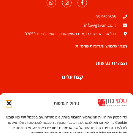
03-9629805
info@gavan.co.il
רח' אברהם שביט 1,א.ת מעויין שורק , ראשון לציון יח' D205
תנאי שימוש ומדיניות פרטיות
הצהרת נגישות
קצת עלינו
חברת שלטי גוון בע"מ הינה אחת מחברות השילוט הוותיקות
בישראל החלה את דרכה בשנות השבעים . אצלנו נסיון
ניהול העדפות
ואיכות ללא פשרות הם עמוד התווך המאפשר לשרת לקוחות
נאמנים לאורך שנים.
כדי לספק את חוויות המשתמש הטובות ביותר, אנו משתמשים בטכנולוגיות כמו קובצי
Cookie כדי לאחסן ו/או לגשת למידע על המכשיר. הסכמה לטכנולוגיות אלו תאפשר
לנו לעבד נתונים כגון התנהגות גלישה או מזהים ייחודיים באתר זה. אי הסכמה או