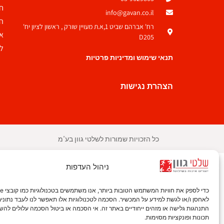
ח
info@gavan.co.il
ה
רח' אברהם שביט 1,א.ת מעויין שורק , ראשון לציון יח'
אצ
D205
לש
תנאי שימוש ומדיניות פרטיות
הצהרת נגישות
כל הזכויות שמורות לשלטי גוון בע"מ
ניהול העדפות
לאחסן ו/או לגשת למידע על המכשיר. הסכמה לטכנולוגיות אלו תאפשר לנו לעבד נתונים 
התנהגות גלישה או מזהים ייחודיים באתר זה. אי הסכמה או ביטול הסכמה עלולים להש
תכונות ופונקציות מסוימות.